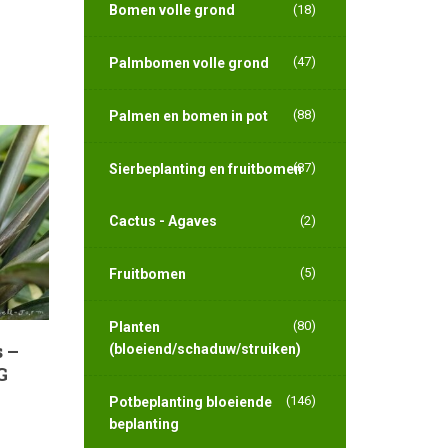
Bomen volle grond
(18)
(47)
Palmbomen volle grond
(88)
Palmen en bomen in pot
(87)
Sierbeplanting en fruitbomen
Cactus - Agaves
(2)
(5)
Fruitbomen
(80)
Planten
 –
(bloeiend/schaduw/struiken)
G
(146)
Potbeplanting bloeiende
beplanting