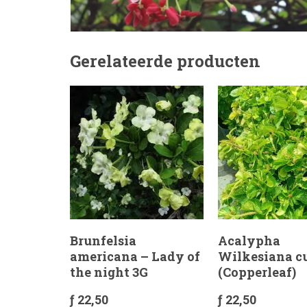
Gerelateerde producten
Brunfelsia
Acalypha
americana – Lady of
Wilkesiana c
the night 3G
(Copperleaf)
ƒ
22,50
ƒ
22,50