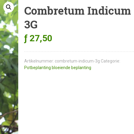
Combretum Indicum
3G
ƒ
27,50
Artikelnummer:
combretum-indicum-3g
Categorie:
Potbeplanting bloeiende beplanting