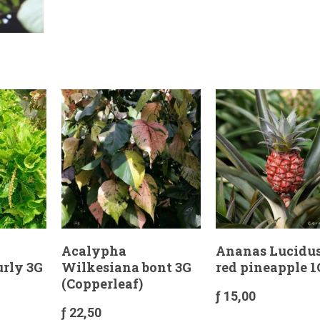
Acalypha
Ananas Lucidus
urly 3G
Wilkesiana bont 3G
red pineapple 1
(Copperleaf)
ƒ
15,00
ƒ
22,50