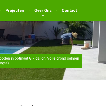
Projecten
Over Ons
Contact
boden in potmaat G = gallon. Volle grond palmen
oogte)