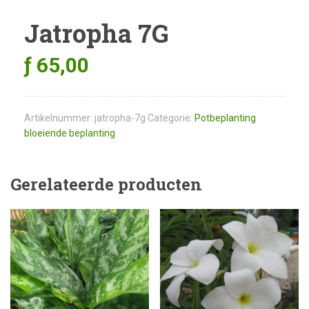
Jatropha 7G
ƒ
65,00
Artikelnummer:
jatropha-7g
Categorie:
Potbeplanting
bloeiende beplanting
Gerelateerde producten