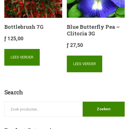
Bottlebrush 7G
Blue Butterfly Pea –
Clitoria 3G
ƒ
125,00
ƒ
27,50
LEES VERDER
LEES VERDER
Search
Zoeken