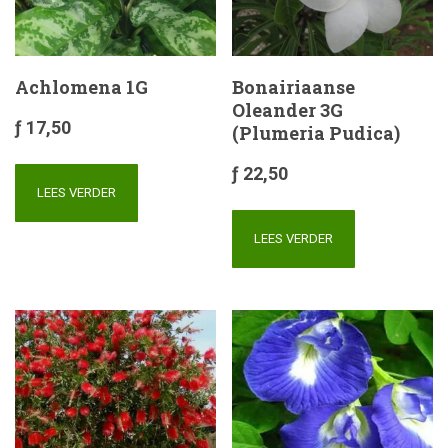
Achlomena 1G
Bonairiaanse
Oleander 3G
ƒ
17,50
(Plumeria Pudica)
ƒ
22,50
LEES VERDER
LEES VERDER