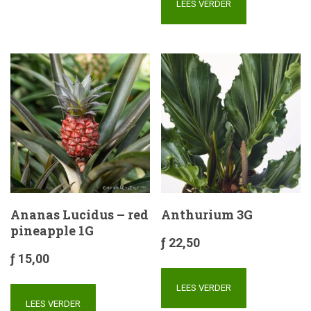
LEES VERDER
Ananas Lucidus – red
Anthurium 3G
pineapple 1G
ƒ
22,50
ƒ
15,00
LEES VERDER
LEES VERDER