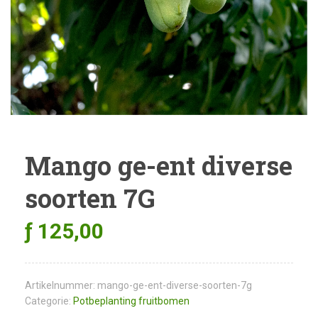
Mango ge-ent diverse
soorten 7G
ƒ
125,00
Artikelnummer:
mango-ge-ent-diverse-soorten-7g
Categorie:
Potbeplanting fruitbomen