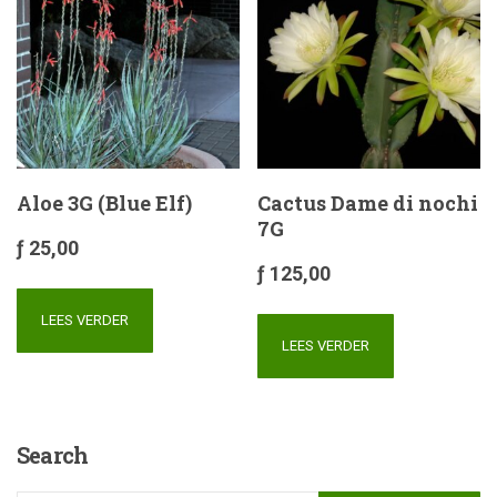
Aloe 3G (Blue Elf)
Cactus Dame di nochi
7G
ƒ
25,00
ƒ
125,00
LEES VERDER
LEES VERDER
Search