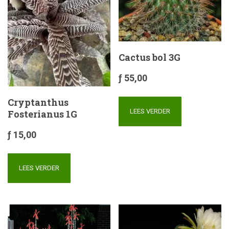
Cactus bol 3G
ƒ
55,00
Cryptanthus
LEES VERDER
Fosterianus 1G
ƒ
15,00
LEES VERDER