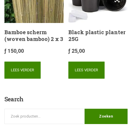
Bamboe scherm
Black plastic planter
(woven bamboo) 2 x 3
25G
ƒ
150,00
ƒ
25,00
LEES VERDER
LEES VERDER
Search
Zoeken