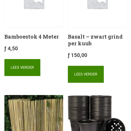
Bamboestok 4 Meter
Basalt – zwart grind
per kuub
ƒ
4,50
ƒ
150,00
LEES VERDER
LEES VERDER