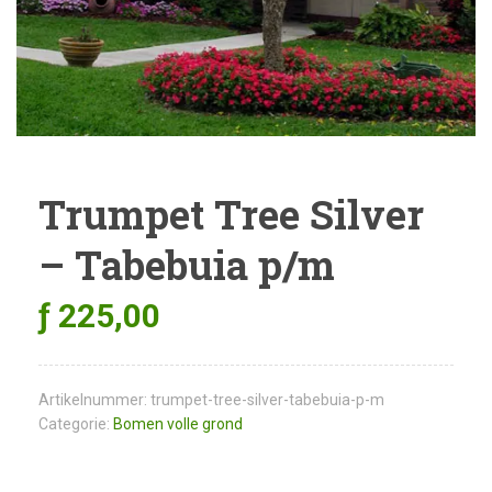
Trumpet Tree Silver
– Tabebuia p/m
ƒ
225,00
Artikelnummer:
trumpet-tree-silver-tabebuia-p-m
Categorie:
Bomen volle grond