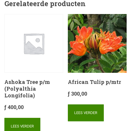
Gerelateerde producten
Ashoka Tree p/m
African Tulip p/mtr
(Polyalthia
ƒ
300,00
Longifolia)
ƒ
400,00
LEES VERDER
LEES VERDER