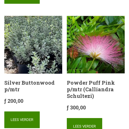
Silver Buttonwood
Powder Puff Pink
p/mtr
p/mtr (Calliandra
Schultezi)
ƒ
200,00
ƒ
300,00
LEES VERDER
LEES VERDER