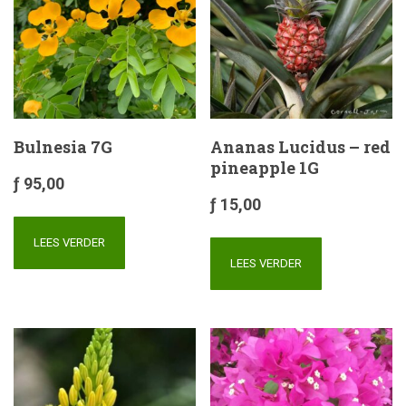
Bulnesia 7G
Ananas Lucidus – red
pineapple 1G
ƒ
95,00
ƒ
15,00
LEES VERDER
LEES VERDER