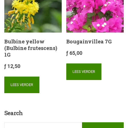
Bulbine yellow
Bougainvillea 7G
(Bulbine frutescens)
ƒ
65,00
1G
ƒ
12,50
LEES VERDER
LEES VERDER
Search