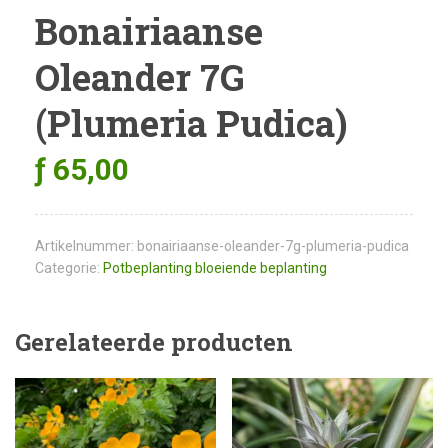
Bonairiaanse
Oleander 7G
(Plumeria Pudica)
ƒ
65,00
Artikelnummer:
bonairiaanse-oleander-7g-plumeria-pudica
Categorie:
Potbeplanting bloeiende beplanting
Gerelateerde producten