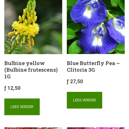
Bulbine yellow
Blue Butterfly Pea –
(Bulbine frutescens)
Clitoria 3G
1G
ƒ
27,50
ƒ
12,50
LEES VERDER
LEES VERDER