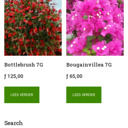
Bottlebrush 7G
Bougainvillea 7G
ƒ
125,00
ƒ
65,00
LEES VERDER
LEES VERDER
Search