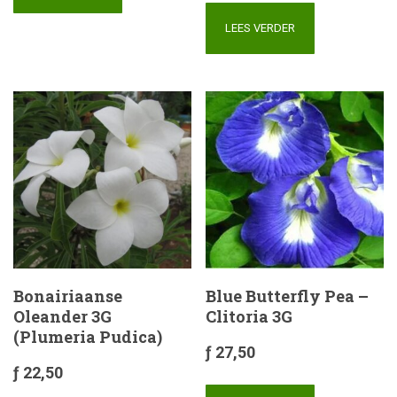
LEES VERDER
Bonairiaanse
Blue Butterfly Pea –
Oleander 3G
Clitoria 3G
(Plumeria Pudica)
ƒ
27,50
ƒ
22,50