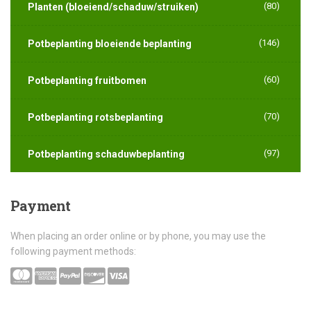
(80)
Planten (bloeiend/schaduw/struiken)
(146)
Potbeplanting bloeiende beplanting
(60)
Potbeplanting fruitbomen
(70)
Potbeplanting rotsbeplanting
(97)
Potbeplanting schaduwbeplanting
Payment
When placing an order online or by phone, you may use the
following payment methods: