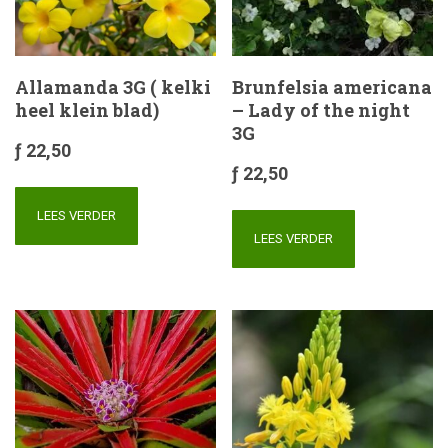
Allamanda 3G ( kelki
Brunfelsia americana
heel klein blad)
– Lady of the night
3G
ƒ
22,50
ƒ
22,50
LEES VERDER
LEES VERDER