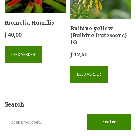
Bromelia Humilis
Bulbine yellow
(Bulbine frutescens)
ƒ
40,00
1G
ƒ
12,50
LEES VERDER
LEES VERDER
Search
Zoeken