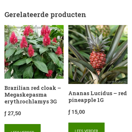
Gerelateerde producten
Brazilian red cloak –
Ananas Lucidus – red
Megaskepasma
pineapple 1G
erythrochlamys 3G
ƒ
15,00
ƒ
27,50
LEES VERDER