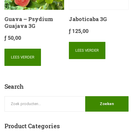
Guava – Psydium
Jaboticaba 3G
Guajava 3G
ƒ
125,00
ƒ
50,00
LEES VERDER
LEES VERDER
Search
Zoeken
Product
Categories