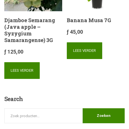
Djamboe Semarang
Banana Musa 7G
(Java apple –
ƒ
45,00
Syzygium
Samarangense) 3G
LEES VERDER
ƒ
125,00
LEES VERDER
Search
Zoeken