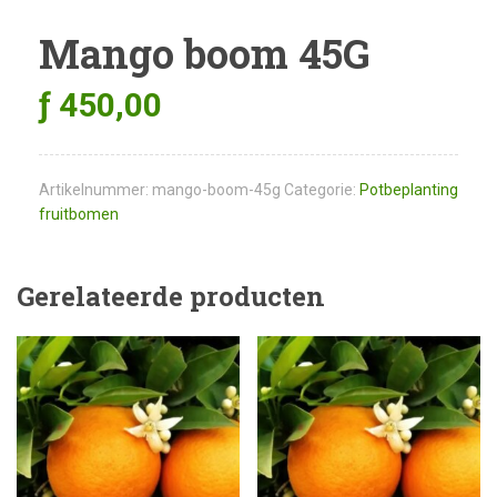
Mango boom 45G
ƒ
450,00
Artikelnummer:
mango-boom-45g
Categorie:
Potbeplanting
fruitbomen
Gerelateerde producten