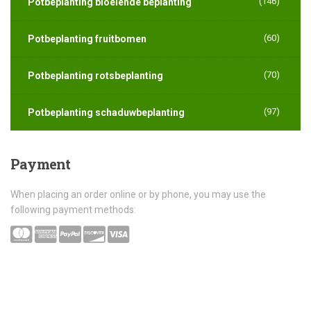
(146)
Potbeplanting bloeiende beplanting
(60)
Potbeplanting fruitbomen
(70)
Potbeplanting rotsbeplanting
(97)
Potbeplanting schaduwbeplanting
Payment
When placing an order online or by phone, you may use the
following payment methods: