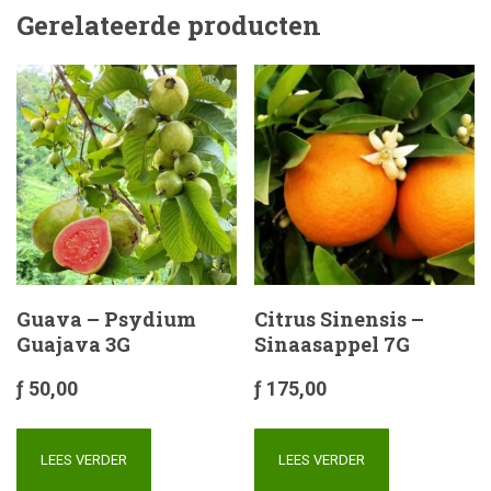
Gerelateerde producten
Guava – Psydium
Citrus Sinensis –
Guajava 3G
Sinaasappel 7G
ƒ
50,00
ƒ
175,00
LEES VERDER
LEES VERDER