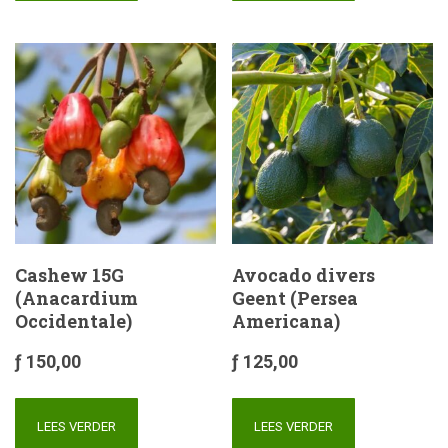
Cashew 15G
Avocado divers
(Anacardium
Geent (Persea
Occidentale)
Americana)
ƒ
150,00
ƒ
125,00
LEES VERDER
LEES VERDER