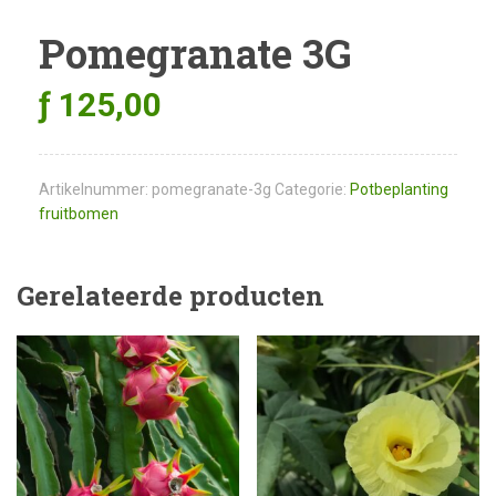
Pomegranate 3G
ƒ
125,00
Artikelnummer:
pomegranate-3g
Categorie:
Potbeplanting
fruitbomen
Gerelateerde producten