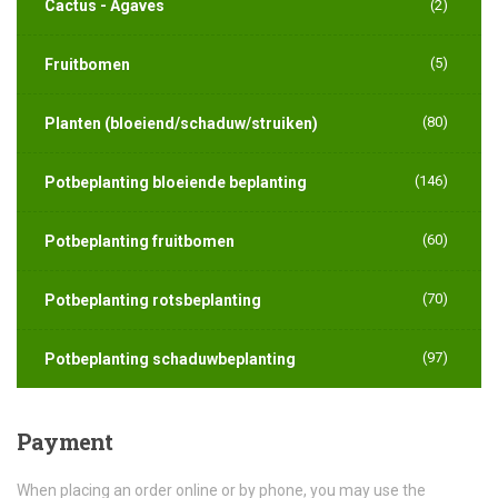
Cactus - Agaves
(2)
(5)
Fruitbomen
(80)
Planten (bloeiend/schaduw/struiken)
(146)
Potbeplanting bloeiende beplanting
(60)
Potbeplanting fruitbomen
(70)
Potbeplanting rotsbeplanting
(97)
Potbeplanting schaduwbeplanting
Payment
When placing an order online or by phone, you may use the