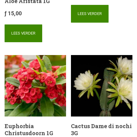
Aloe Aristata 1G
ƒ
15,00
LEES VERDER
LEES VERDER
Euphorbia
Cactus Dame di nochi
Christusdoorn 1G
3G