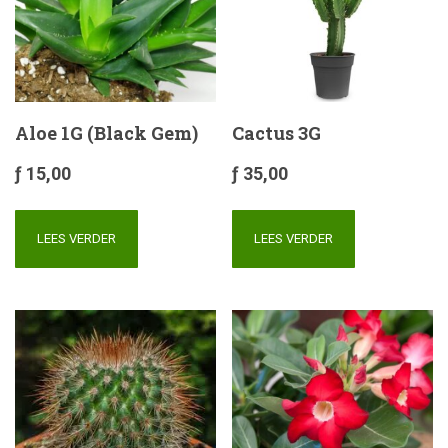
Aloe 1G (Black Gem)
Cactus 3G
ƒ
15,00
ƒ
35,00
LEES VERDER
LEES VERDER