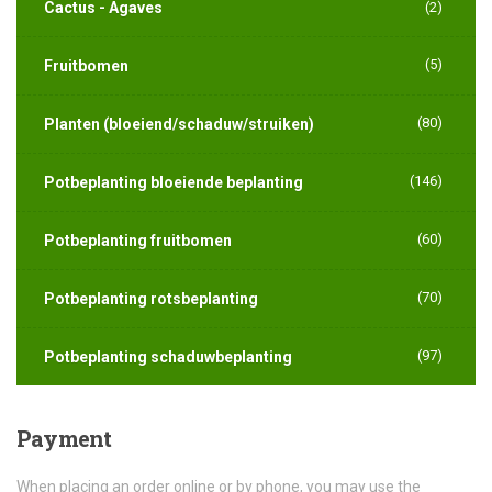
Cactus - Agaves
(2)
(5)
Fruitbomen
(80)
Planten (bloeiend/schaduw/struiken)
(146)
Potbeplanting bloeiende beplanting
(60)
Potbeplanting fruitbomen
(70)
Potbeplanting rotsbeplanting
(97)
Potbeplanting schaduwbeplanting
Payment
When placing an order online or by phone, you may use the