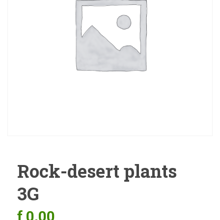
Rock-desert plants
3G
ƒ
0,00