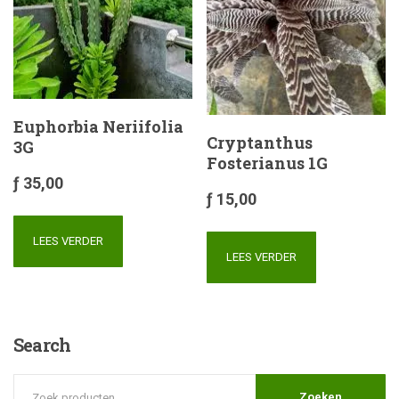
Euphorbia Neriifolia
Cryptanthus
3G
Fosterianus 1G
ƒ
35,00
ƒ
15,00
LEES VERDER
LEES VERDER
Search
Zoeken