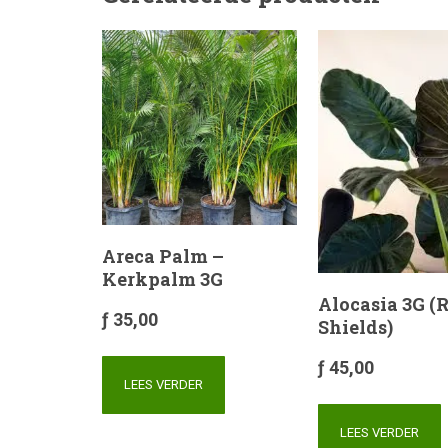
Areca Palm –
Kerkpalm 3G
Alocasia 3G (
ƒ
35,00
Shields)
ƒ
45,00
LEES VERDER
LEES VERDER