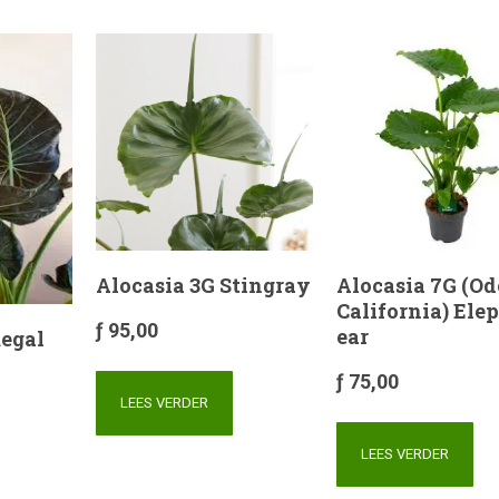
Alocasia 3G Stingray
Alocasia 7G (Od
California) Ele
ƒ
95,00
ear
Regal
ƒ
75,00
LEES VERDER
LEES VERDER