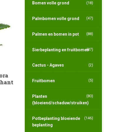
Bomen volle grond
(18)
(47)
Palmbomen volle grond
(88)
Palmen en bomen in pot
(87)
Sierbeplanting en fruitbomen
Cactus - Agaves
(2)
ora
(5)
Fruitbomen
phant
(80)
Planten
(bloeiend/schaduw/struiken)
(146)
Potbeplanting bloeiende
beplanting