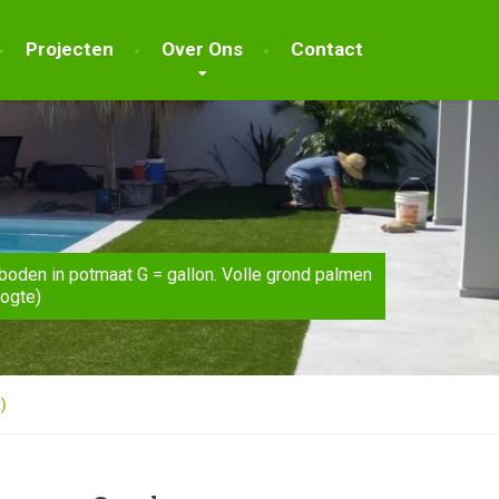
Projecten
Over Ons
Contact
boden in potmaat G = gallon. Volle grond palmen
oogte)
)