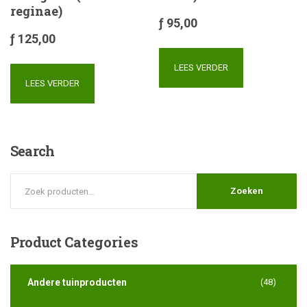
reginae)
ƒ
95,00
ƒ
125,00
LEES VERDER
LEES VERDER
Search
Zoeken
Product
Categories
Andere tuinproducten
(48)