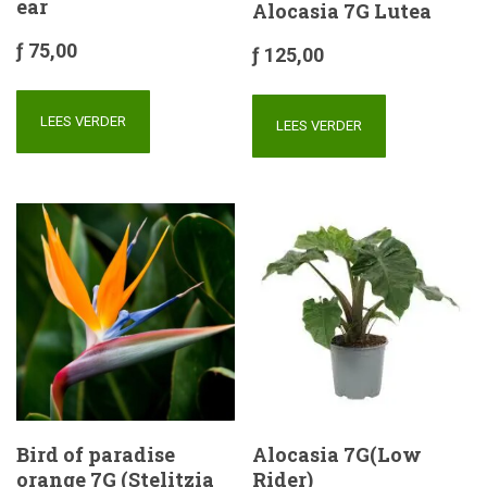
ear
Alocasia 7G Lutea
ƒ
75,00
ƒ
125,00
LEES VERDER
LEES VERDER
Bird of paradise
Alocasia 7G(Low
orange 7G (Stelitzia
Rider)