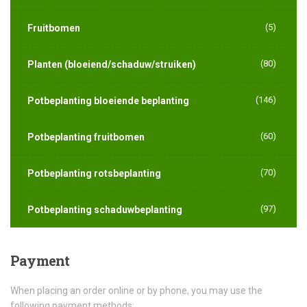
(5)
Fruitbomen
(80)
Planten (bloeiend/schaduw/struiken)
(146)
Potbeplanting bloeiende beplanting
(60)
Potbeplanting fruitbomen
(70)
Potbeplanting rotsbeplanting
(97)
Potbeplanting schaduwbeplanting
Payment
When placing an order online or by phone, you may use the
following payment methods: