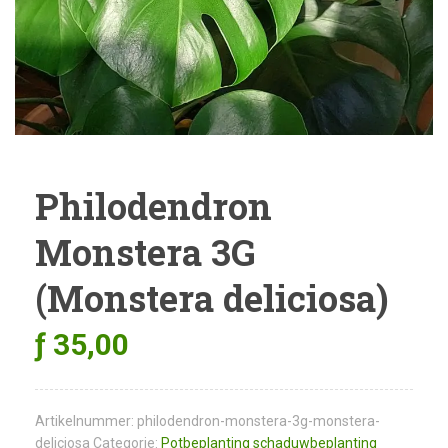
Philodendron
Monstera 3G
(Monstera deliciosa)
ƒ
35,00
Artikelnummer:
philodendron-monstera-3g-monstera-
deliciosa
Categorie:
Potbeplanting schaduwbeplanting