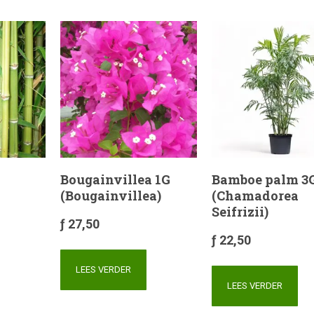
Bougainvillea 1G
Bamboe palm 3
(Bougainvillea)
(Chamadorea
Seifrizii)
ƒ
27,50
ƒ
22,50
LEES VERDER
LEES VERDER