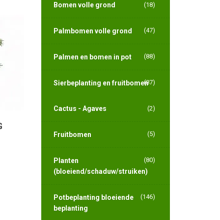
Bomen volle grond
(18)
(47)
Palmbomen volle grond
(88)
Palmen en bomen in pot
(87)
Sierbeplanting en fruitbomen
Cactus - Agaves
(2)
G
(5)
Fruitbomen
(80)
Planten
(bloeiend/schaduw/struiken)
(146)
Potbeplanting bloeiende
beplanting