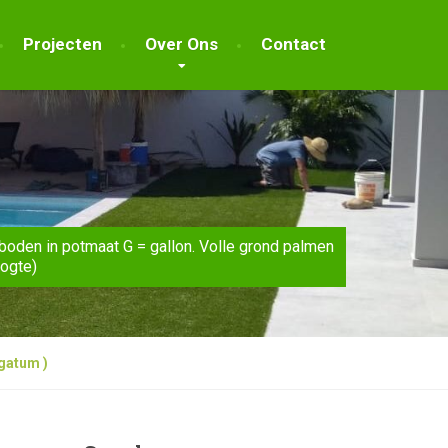
Projecten
Over Ons
Contact
boden in potmaat G = gallon. Volle grond palmen
oogte)
gatum )