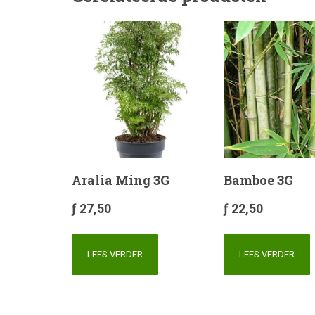
Aralia Ming 3G
Bamboe 3G
ƒ
27,50
ƒ
22,50
LEES VERDER
LEES VERDER