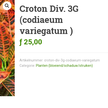
Croton Div. 3G
(codiaeum
variegatum )
ƒ
25,00
Artikelnummer:
croton-div-3g-codiaeum-variegatum
Categorie:
Planten (bloeiend/schaduw/struiken)