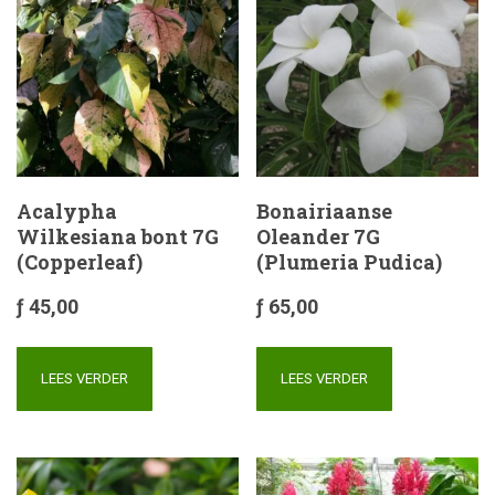
Acalypha
Bonairiaanse
Wilkesiana bont 7G
Oleander 7G
(Copperleaf)
(Plumeria Pudica)
ƒ
45,00
ƒ
65,00
LEES VERDER
LEES VERDER