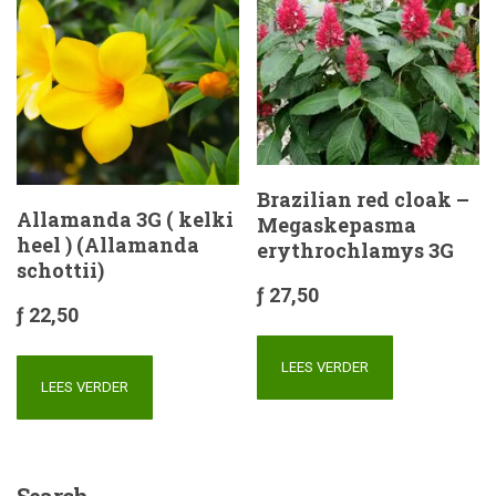
Brazilian red cloak –
Allamanda 3G ( kelki
Megaskepasma
heel ) (Allamanda
erythrochlamys 3G
schottii)
ƒ
27,50
ƒ
22,50
LEES VERDER
LEES VERDER
Search