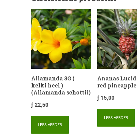
Allamanda 3G (
Ananas Lucid
kelki heel )
red pineapple
(Allamanda schottii)
ƒ
15,00
ƒ
22,50
LEES VERDER
LEES VERDER