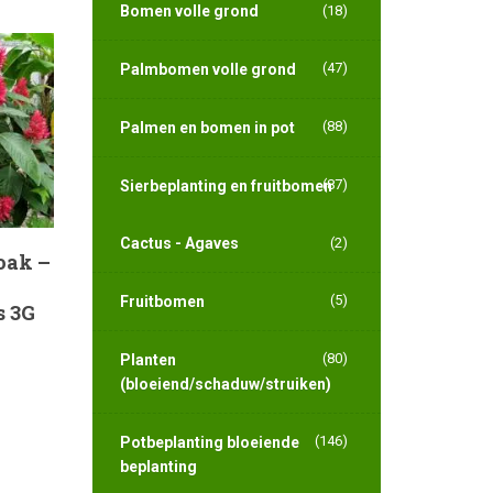
Bomen volle grond
(18)
(47)
Palmbomen volle grond
(88)
Palmen en bomen in pot
(87)
Sierbeplanting en fruitbomen
Cactus - Agaves
(2)
loak –
(5)
Fruitbomen
s 3G
(80)
Planten
(bloeiend/schaduw/struiken)
(146)
Potbeplanting bloeiende
beplanting