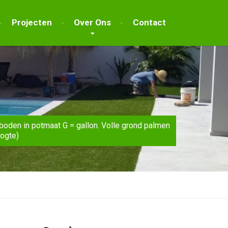
Projecten
Over Ons
Contact
boden in potmaat G = gallon. Volle grond palmen
oogte)