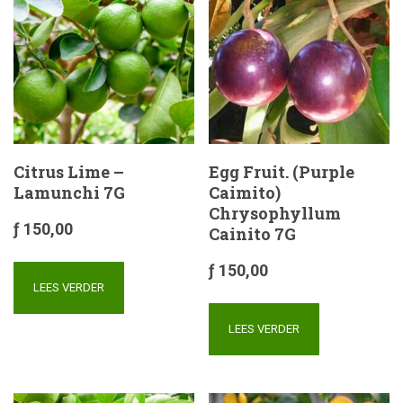
Citrus Lime –
Egg Fruit. (Purple
Lamunchi 7G
Caimito)
Chrysophyllum
ƒ
150,00
Cainito 7G
ƒ
150,00
LEES VERDER
LEES VERDER