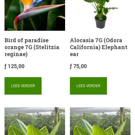
Bird of paradise
Alocasia 7G (Odora
orange 7G (Stelitzia
California) Elephant
reginae)
ear
ƒ
125,00
ƒ
75,00
LEES VERDER
LEES VERDER