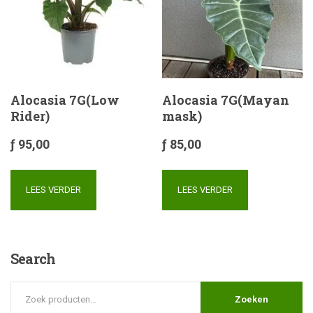
Alocasia 7G(Low
Alocasia 7G(Mayan
Rider)
mask)
ƒ
95,00
ƒ
85,00
LEES VERDER
LEES VERDER
Search
Zoeken