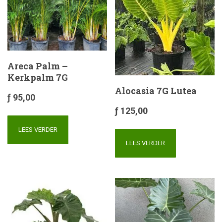
Areca Palm –
Kerkpalm 7G
Alocasia 7G Lutea
ƒ
95,00
ƒ
125,00
LEES VERDER
LEES VERDER